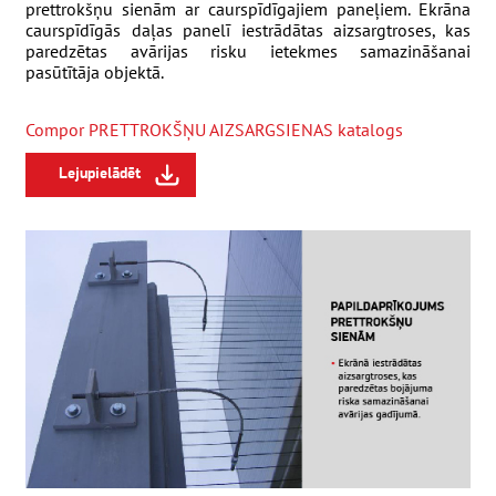
prettrokšņu sienām ar caurspīdīgajiem paneļiem. Ekrāna
caurspīdīgās daļas panelī iestrādātas aizsargtroses, kas
paredzētas avārijas risku ietekmes samazināšanai
pasūtītāja objektā.
Compor PRETTROKŠŅU AIZSARGSIENAS katalogs
Lejupielādēt