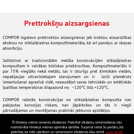
Prettrokšņu aizsargsienas
COMPOR izgatavo prettrokšņu aizsargsienas jeb trokšņu aizsardzības
ekrānus no stiklašķiedras kompozītmateriāla, kā arī paneļus ar skaņas
absorbciju.
Salīdzinot ar tradicionālām metāla konstrukcijām stiklašķiedras
kompozītam ir vairākas būtiskas priekšrocības. Kompozītmateriāls ir
par 75% vieglāks nekā metāls, tas ir izturīgs pret ķīmiskām vielām,
nepakļaujas ultravioletajam starojumam un ir izcili piemērots
izmantošanai agresīvā vidē, nezaudējot savas tehniskās un estētiskās
īpašības temperatūras diapazonā no –120°C līdz +120°C.
COMPOR ražotās konstrukcijas no stiklašķiedras kompozīta nav
pakļautas korozijas riskam, nav jāpārkrāso un tās ir viegli
pārvadājamas un montējamas praktiski jebkuros apstākļos.
Šī tīmekļa vietne izmanto sīkdatnes. Piekrītot sīkdatņu izmantošanai, tiks
nodrošināta tīmekļa vietnes optimāla darbība. Turpinot lietot šo portālu, Jūs
piekrītat, ka mēs uzkrāsim un izmantosim sīkdatnes Jūsu ierīcē.
Lasīt vairāk