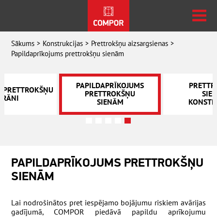
Sākums
Konstrukcijas
Prettrokšņu aizsargsienas
Papildaprīkojums prettrokšņu sienām
PAPILDAPRĪKOJUMS
PRETTR
E PRETTROKŠŅU
PRETTROKŠŅU
SIE
KRĀNI
SIENĀM
KONSTR
PAPILDAPRĪKOJUMS PRETTROKŠŅU
SIENĀM
Lai nodrošinātos pret iespējamo bojājumu riskiem avārijas
gadījumā, COMPOR piedāvā papildu aprīkojumu