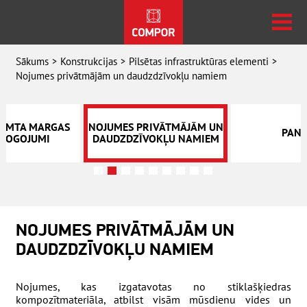
Sākums
Konstrukcijas
Pilsētas infrastruktūras elementi
Nojumes privātmājām un daudzdzīvokļu namiem
JUMTA MARGAS
NOJUMES PRIVĀTMĀJĀM UN
PAND
ŽOGOJUMI
DAUDZDZĪVOKĻU NAMIEM
NOJUMES PRIVĀTMĀJĀM UN
DAUDZDZĪVOKĻU NAMIEM
Nojumes, kas izgatavotas no stiklašķiedras
kompozītmateriāla, atbilst visām mūsdienu vides un