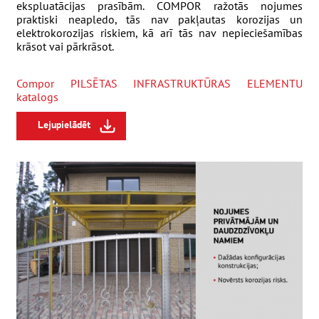
ekspluatācijas prasībām. COMPOR ražotās nojumes
praktiski neapledo, tās nav pakļautas korozijas un
elektrokorozijas riskiem, kā arī tās nav nepieciešamības
krāsot vai pārkrāsot.
Compor PILSĒTAS INFRASTRUKTŪRAS ELEMENTU
katalogs
Lejupielādēt