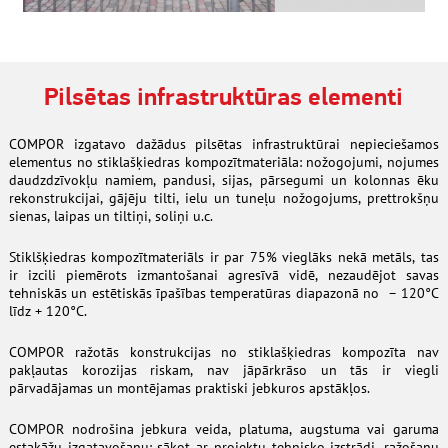
Pilsētas infrastruktūras elementi
COMPOR izgatavo dažādus pilsētas infrastruktūrai nepieciešamos
elementus no stiklašķiedras kompozītmateriāla: nožogojumi, nojumes
daudzdzīvokļu namiem, pandusi, sijas, pārsegumi un kolonnas ēku
rekonstrukcijai, gājēju tilti, ielu un tuneļu nožogojums, prettrokšņu
sienas, laipas un tiltiņi, soliņi u.c.
Stiklšķiedras kompozītmateriāls ir par 75% vieglāks nekā metāls, tas
ir izcili piemērots izmantošanai agresīvā vidē, nezaudējot savas
tehniskās un estētiskās īpašības temperatūras diapazonā no – 120°C
līdz + 120°C.
COMPOR ražotās konstrukcijas no stiklašķiedras kompozīta nav
pakļautas korozijas riskam, nav jāpārkrāso un tās ir viegli
pārvadājamas un montējamas praktiski jebkuros apstākļos.
COMPOR nodrošina jebkura veida, platuma, augstuma vai garuma
estakāžu izgatavošanu: sākot ar projektu tehnisko izstrādi, ražošanu