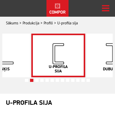
Sākums
Produkcija
Profili
U-profila sija
U-PROFILA
EŅĶIS
DUBUL
SIJA
U-PROFILA SIJA