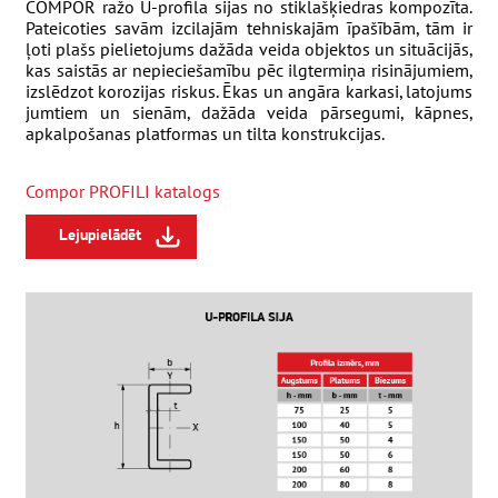
COMPOR ražo U-profila sijas no stiklašķiedras kompozīta.
Pateicoties savām izcilajām tehniskajām īpašībām, tām ir
ļoti plašs pielietojums dažāda veida objektos un situācijās,
kas saistās ar nepieciešamību pēc ilgtermiņa risinājumiem,
izslēdzot korozijas riskus. Ēkas un angāra karkasi, latojums
jumtiem un sienām, dažāda veida pārsegumi, kāpnes,
apkalpošanas platformas un tilta konstrukcijas.
Compor PROFILI katalogs
Lejupielādēt