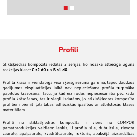
Profili
Stiklšķiedras kompozīts iedalās 2 sērijās, ko nosaka attiecīgā uguns
reakcijas klase:
C s2 d0
un
B s1 d0
.
Profila krāsa ir viendabīga visā šķērsgriezuma garumā, tāpēc daudzos
gadījumos ekspluatācijas laikā nav nepieciešama profila turpmāka
papildus krāsošana. Taču, ja kādreiz rodas nepieciešamība pēc kāda
profila krāsošanas, tas ir viegli izdarāms, jo stiklašķiedras kompozīta
profiliem piemīt ļoti labas adhēziskās īpašības ar atbilstošās klases
materiāliem.
Profili no stiklašķiedras kompozīta ir viens no COMPOR
pamatprodukcijas veidiem: leņķis, U-profila sija, dubultsija, rievota
caurule, apaļcaurule, kvadrātcaurule, rokturis, apakšējā aizsardzības