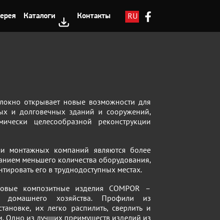
RU
ерея
Каталоги
Контакты
LV
EN
олокно открывает новые возможности для
ых и долговечных зданий и сооружений,
ически целесообразной реконструкции
и монтажных компаний являются более
ванием меньшего количества оборудования,
нтировать его в труднодоступных местах.
иковые композитные изделия COMPOR –
 домашнего хозяйства. Профили из
становке, их легко распилить, сверлить и
и. Одно из лучших преимуществ изделий из