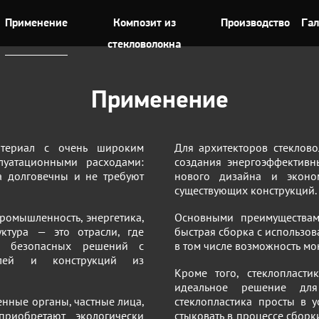
Применение
Композит из
Производство
Гал
стекловолокна
Применение
атериал с очень широким
Для архитекторов стеклов
уатационными расходами:
создания энергоэффективн
а долговечны и не требуют
нового дизайна и эконом
существующих конструкций.
промышленность, энергетика,
Основными преимуществам
уктура — это отрасли, где
быстрая сборка с использо
и безопасных решений с
в том числе возможность мо
илей и конструкций из
Кроме того, стеклопласт
идеальное решение для
енные органы, частные лица,
стеклопластика просты в у
риобретают экологически
стыковать в процессе сборк